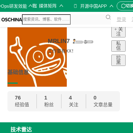
媒体矩阵
vOps研发效能
开源中国APP
切
登录
+ 关
注
MRLIN7
私
信
工作要有XX！
拉
黑
基础信息
76
1
4
0
经验值
粉丝
关注
文章总量
技术雷达