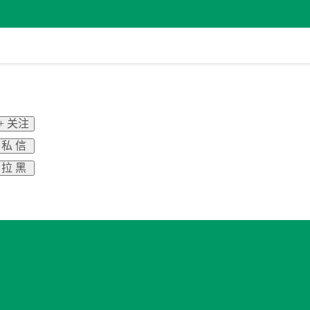
+ 关注
私 信
拉 黑