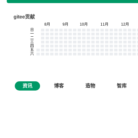
gitee贡献
资讯
博客
造物
智库