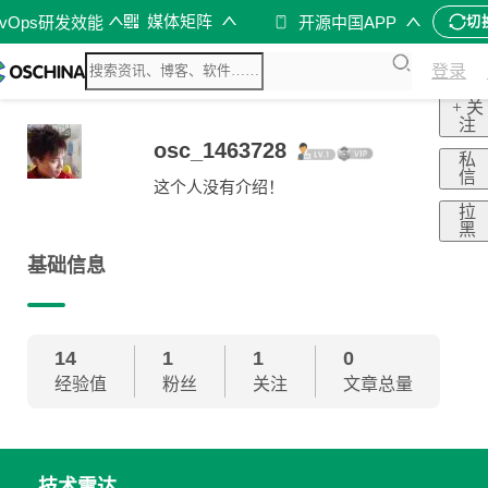
媒体矩阵
evOps研发效能
开源中国APP
切
登录
+ 关
注
osc_1463728
私
信
这个人没有介绍！
拉
黑
基础信息
14
1
1
0
经验值
粉丝
关注
文章总量
技术雷达