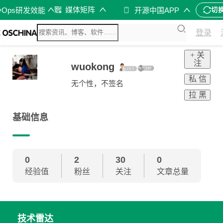
媒体矩阵
vOps研发效能
开源中国APP
切
登录
+ 关
注
wuokong
私 信
无个性，不签名
拉 黑
基础信息
0
2
30
0
经验值
粉丝
关注
文章总量
技术雷达