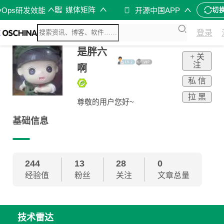
媒体矩阵
vOps研发效能
开源中国APP
切
登录
是胖六
+ 关
注
啊
私 信
拉 黑
尊敬的用户您好~
基础信息
244
13
28
0
经验值
粉丝
关注
文章总量
技术雷达