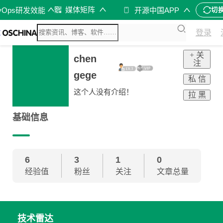
媒体矩阵
vOps研发效能
开源中国APP
切
登录
+ 关
chen
注
gege
私 信
这个人没有介绍！
拉 黑
基础信息
6
3
1
0
经验值
粉丝
关注
文章总量
技术雷达