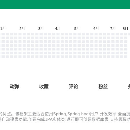
动弹
收藏
评论
粉丝
atis的优点。该框架主要适合使用Spring,Spring boot用户 开发效
t 支持自动建表功能.创建完成JPA实体类,运行即可创建数据库表 支持级
返回(由于不区分字段大小写,要求数据库设计对字段大小写不敏感). 支持乐