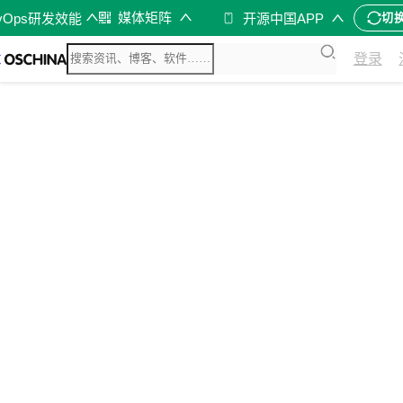
媒体矩阵
vOps研发效能
开源中国APP
切
登录