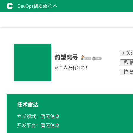
DevOps研发效能
+ 关
倚望离寻
私 
这个人没有介绍！
拉 
技术雷达
专长领域：暂无信息
开发平台：暂无信息