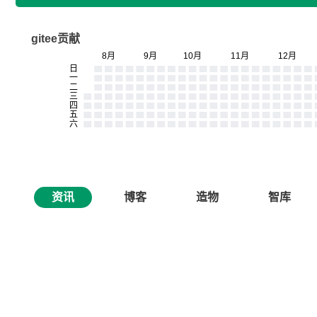
gitee贡献
资讯
博客
造物
智库