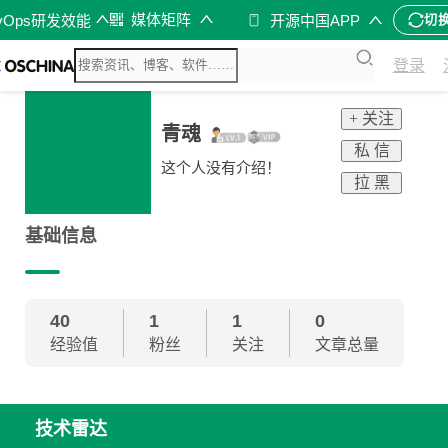
媒体矩阵
vOps研发效能
开源中国APP
切
登录
+ 关注
青魂
私 信
这个人没有介绍！
拉 黑
基础信息
40
1
1
0
经验值
粉丝
关注
文章总量
技术雷达