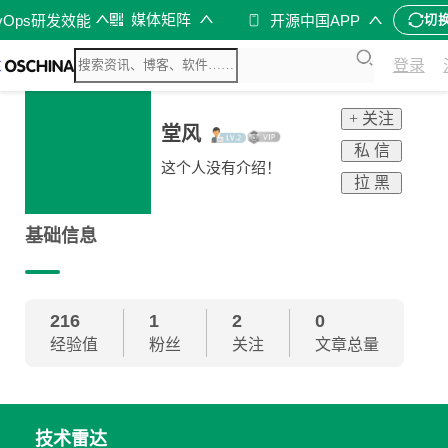
媒体矩阵
vOps研发效能
开源中国APP
切
登录
+ 关注
堂风
私 信
这个人没有介绍！
拉 黑
基础信息
216
1
2
0
经验值
粉丝
关注
文章总量
技术雷达