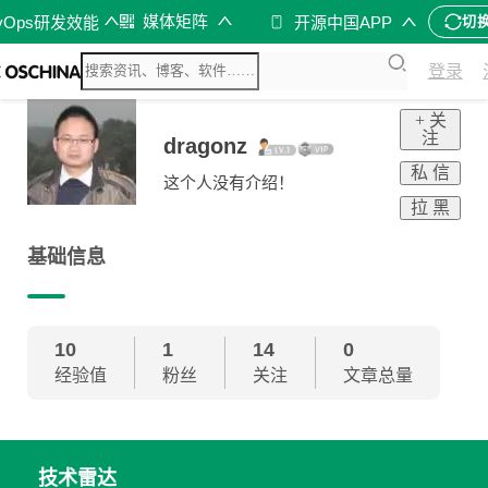
媒体矩阵
vOps研发效能
开源中国APP
切
登录
+ 关
注
dragonz
私 信
这个人没有介绍！
拉 黑
基础信息
10
1
14
0
经验值
粉丝
关注
文章总量
技术雷达