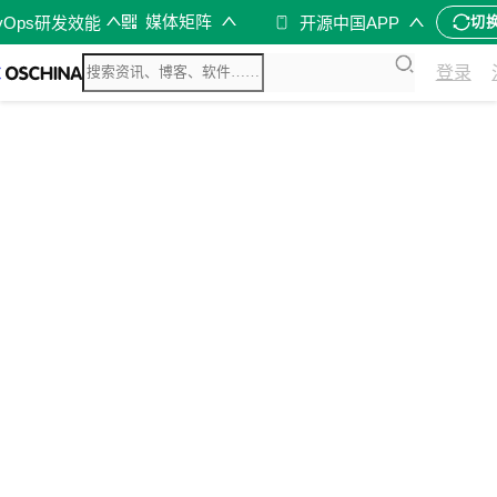
媒体矩阵
vOps研发效能
开源中国APP
切
登录