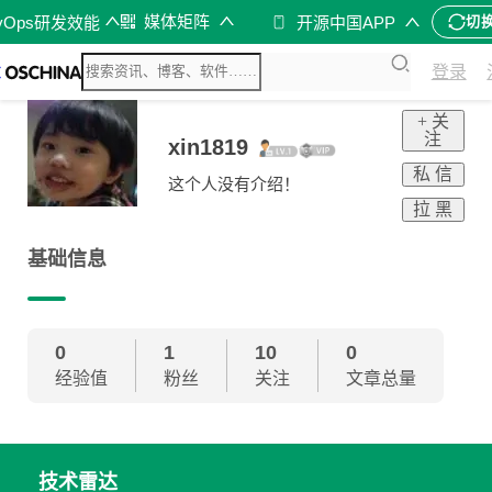
媒体矩阵
vOps研发效能
开源中国APP
切
登录
+ 关
注
xin1819
私 信
这个人没有介绍！
拉 黑
基础信息
0
1
10
0
经验值
粉丝
关注
文章总量
技术雷达