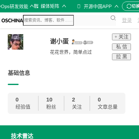
媒体矩阵
vOps研发效能
开源中国APP
切
登录
+ 关注
谢小蛋
私 信
花花世界，简单点过
拉 黑
基础信息
0
10
2
0
经验值
粉丝
关注
文章总量
技术雷达