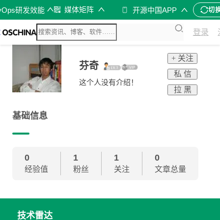
媒体矩阵
vOps研发效能
开源中国APP
切
登录
+ 关注
芬奇
私 信
这个人没有介绍！
拉 黑
基础信息
0
1
1
0
经验值
粉丝
关注
文章总量
技术雷达