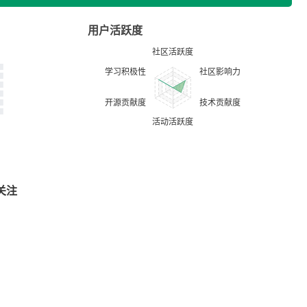
用户活跃度
关注