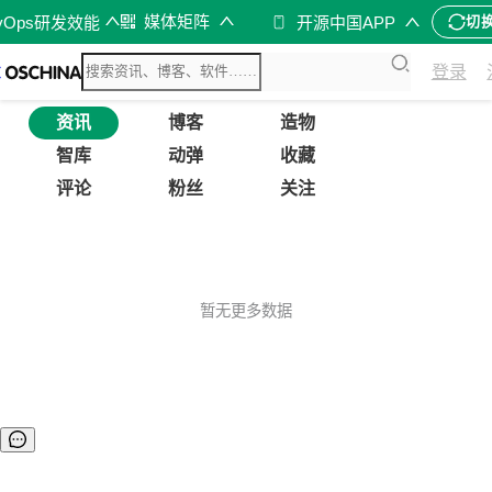
媒体矩阵
vOps研发效能
开源中国APP
切
登录
资讯
博客
造物
智库
动弹
收藏
评论
粉丝
关注
暂无更多数据