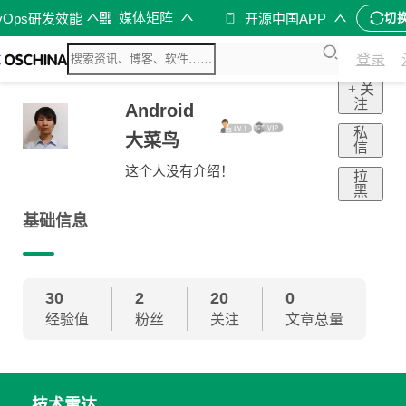
媒体矩阵
vOps研发效能
开源中国APP
切
登录
+ 关
注
Android
私
大菜鸟
信
这个人没有介绍！
拉
黑
基础信息
30
2
20
0
经验值
粉丝
关注
文章总量
技术雷达