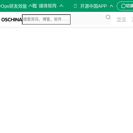
媒体矩阵
vOps研发效能
开源中国APP
切
登录