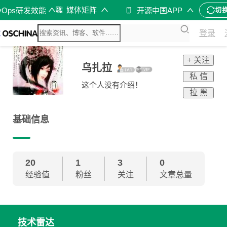
媒体矩阵
vOps研发效能
开源中国APP
切
登录
+ 关注
乌扎拉
私 信
这个人没有介绍！
拉 黑
基础信息
20
1
3
0
经验值
粉丝
关注
文章总量
技术雷达