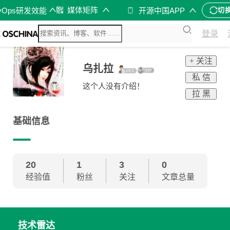
媒体矩阵
vOps研发效能
开源中国APP
切
登录
+ 关注
乌扎拉
私 信
这个人没有介绍！
拉 黑
基础信息
20
1
3
0
经验值
粉丝
关注
文章总量
技术雷达