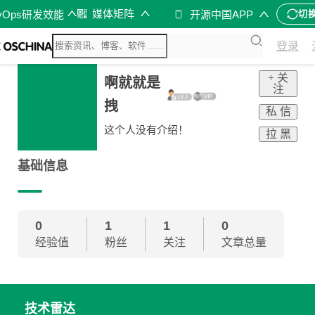
媒体矩阵
vOps研发效能
开源中国APP
切
登录
+ 关
啊就就是
注
拽
私 信
这个人没有介绍！
拉 黑
基础信息
0
1
1
0
经验值
粉丝
关注
文章总量
技术雷达