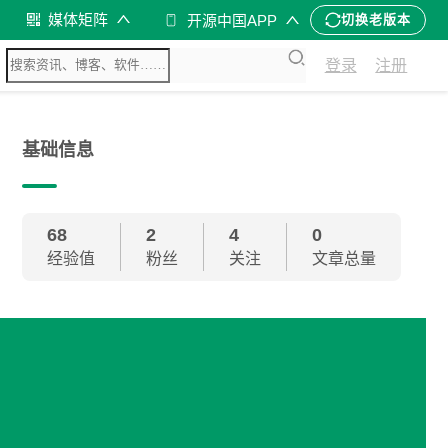
媒体矩阵
开源中国APP
切换老版本
登录
注册
基础信息
68
2
4
0
经验值
粉丝
关注
文章总量