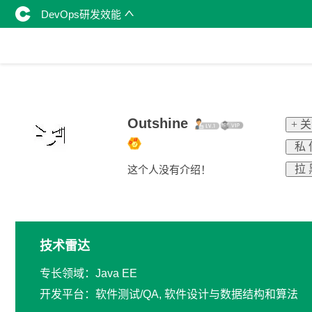
DevOps研发效能
Outshine
+ 
私 
拉 
这个人没有介绍！
技术雷达
专长领域：Java EE
开发平台：软件测试/QA, 软件设计与数据结构和算法