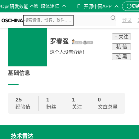
媒体矩阵
vOps研发效能
开源中国APP
切
登录
+ 关注
罗春强
私 信
这个人没有介绍！
拉 黑
基础信息
25
1
1
0
经验值
粉丝
关注
文章总量
技术雷达