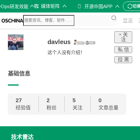
媒体矩阵
vOps研发效能
开源中国APP
切
登录
+ 关
注
davleus
私 信
这个人没有介绍！
拉 黑
基础信息
27
2
5
0
经验值
粉丝
关注
文章总量
技术雷达