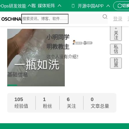
媒体矩阵
vOps研发效能
开源中国APP
切
登录
+
关
小明同学
注
明教教主
私
信
这个人没有介绍！
拉
黑
基础信息
105
1
6
0
经验值
粉丝
关注
文章总量