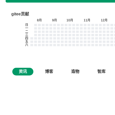
gitee贡献
资讯
博客
造物
智库