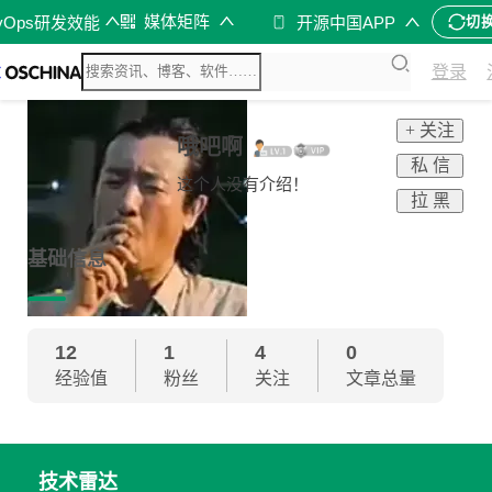
媒体矩阵
vOps研发效能
开源中国APP
切
登录
+ 关注
哦吧啊
私 信
这个人没有介绍！
拉 黑
基础信息
12
1
4
0
经验值
粉丝
关注
文章总量
技术雷达