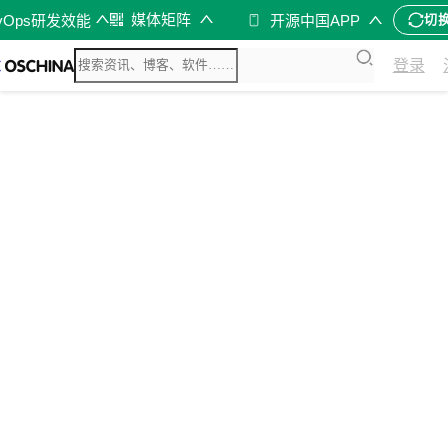
媒体矩阵
vOps研发效能
开源中国APP
切
登录