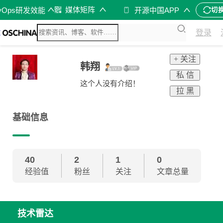
媒体矩阵
vOps研发效能
开源中国APP
切
登录
+ 关注
韩翔
私 信
这个人没有介绍！
拉 黑
基础信息
40
2
1
0
经验值
粉丝
关注
文章总量
技术雷达