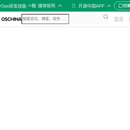
媒体矩阵
vOps研发效能
开源中国APP
切
登录