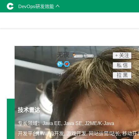
DevOps研发效能
无夜
+ 关注
私 信
拉 黑
财侣法地
技术雷达
专长领域：Java EE, Java SE, J2ME/K-Java
开发平台：WEB开发, 游戏开发, 网站运营/站长, 移动开