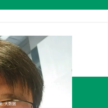
开源作品
jquery-fjax
发, 大数据
暂无描述