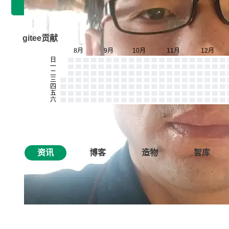
gitee贡献
资讯
博客
造物
智库