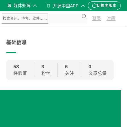
媒体矩阵
开源中国APP
切换老版本
登录
注册
基础信息
58
3
6
0
经验值
粉丝
关注
文章总量