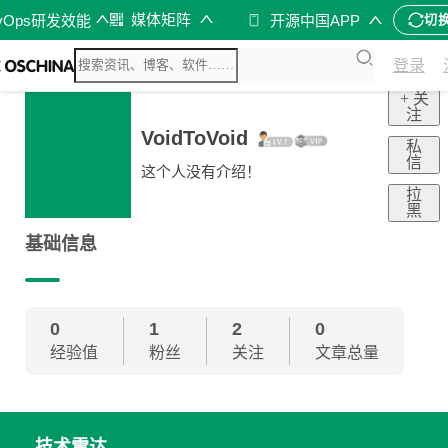
媒体矩阵
vOps研发效能
开源中国APP
切
登录
+ 关
注
VoidToVoid
私
信
这个人没有介绍！
拉
黑
基础信息
0
1
2
0
经验值
粉丝
关注
文章总量
技术雷达