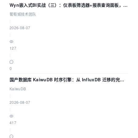
Wyn嵌入式BI实战（三）：仪表板筛选器+报表查询面板，参
数联动全闭环
葡萄城技术团队
|
2026-08-07
|
127
|
0
国产数据库 KaiwuDB 时序引擎：从 InfluxDB 迁移的完整
技术路径
KaiwuDB
|
2026-08-07
|
417
|