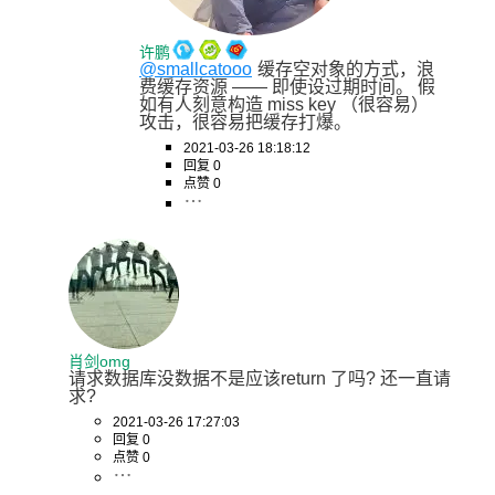
许鹏
@smallcatooo
缓存空对象的方式，浪
费缓存资源 —— 即使设过期时间。 假
如有人刻意构造 miss key （很容易）
攻击，很容易把缓存打爆。
2021-03-26 18:18:12
回复 0
点赞 0
肖剑omg
请求数据库没数据不是应该return 了吗? 还一直请
求?
2021-03-26 17:27:03
回复 0
点赞 0