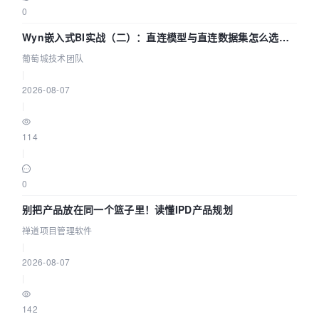
0
Wyn嵌入式BI实战（二）：直连模型与直连数据集怎么选，
参数为什么不生效？| 葡萄城技术团队
葡萄城技术团队
|
2026-08-07
|
114
|
0
别把产品放在同一个篮子里！读懂IPD产品规划
禅道项目管理软件
|
2026-08-07
|
142