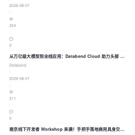
2026-08-07
|
224
|
0
从万亿级大模型到全线应用：Databend Cloud 助力头部 AI
企业构建全链路 Trace 数据管道
Databend
|
2026-08-07
|
211
|
0
南京线下开发者 Workshop 来袭！手把手落地商用具身交互