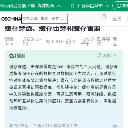
媒体矩阵
vOps研发效能
开源中国APP
切
登录
缓存穿透、缓存击穿和缓存雪崩
飘渺
2020-11-
收录
软件架
专
6,919
8
Jam
03
于
构
区
复制
缓存穿透、击穿和雪崩是Redis缓存中的三大问题。缓存穿
透指查询不存在的数据导致数据库压力增大，可通过缓存
空对象或布隆过滤器解决；缓存击穿是热点数据过期后大
量请求直接访问数据库，需加锁控制；缓存雪崩是缓存集
中失效导致数据库崩溃，可通过高可用、限流降级、数据
预热和差异化过期时间应对。这些方案各有优劣，需根据
场景选择。
总结由社区平台通过AI大模型技术生成