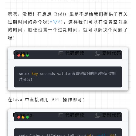
嗯嗯，没错！在想想 Redis 里是不是给我们提供了有关
过期时间的命令呀(
^▽^
)，这样我们可以在设置空对象
的时间，顺便设置一个过期时间，就可以解决个问题了
呀！
Gauss
代码解读
复制代码
setex 
key
 seconds valule:设置键值对的同时指定过期
时间(s)
在Java 中直接调用 API 操作即可：
Fsharp
代码解读
复制代码
redisCache.put(Integer.toString(
id
), 
null
, 
60
)