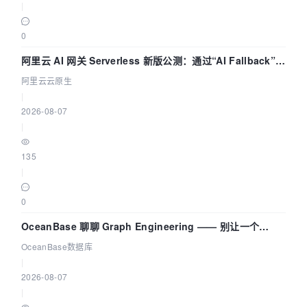
|
0
阿里云 AI 网关 Serverless 新版公测：通过“AI Fallback”与
拓扑可视化构建 AI 流量治理底座
阿里云云原生
|
2026-08-07
|
135
|
0
OceanBase 聊聊 Graph Engineering —— 别让一个
Agent 既当运动员又
OceanBase数据库
|
2026-08-07
|