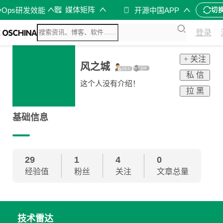
媒体矩阵
vOps研发效能
开源中国APP
切
登录
+ 关注
风之城
私 信
这个人没有介绍！
拉 黑
基础信息
29
1
4
0
经验值
粉丝
关注
文章总量
技术雷达