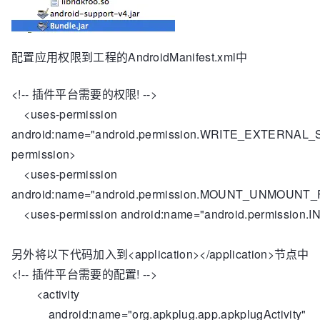
配置应用权限到工程的AndroidManifest.xml中
<!-- 插件平台需要的权限! -->
<uses-permission
android:name="android.permission.WRITE_EXTERNAL_
permission>
<uses-permission
android:name="android.permission.MOUNT_UNMOUNT
<uses-permission android:name="android.permission.
另外将以下代码加入到<application></application>节点中
<!-- 插件平台需要的配置! -->
<activity
android:name="org.apkplug.app.apkplugActivity"