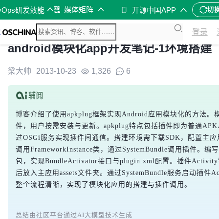
媒体矩阵
vOps研发效能
开源中国APP
切
登录
android模块化app开发笔记-1环境搭建
梁大帅
2013-10-23
1,326
6
博客介绍了使用apkplug框架实现Android应用模块化的方
件，用户按需安装与更新。apkplug特点包括插件即为普通A
过OSGi服务实现插件间通信。搭建环境需下载SDK，配置主应用权
调用FrameworkInstance类，通过SystemBundle调用插
包，实现BundleActivator接口与plugin.xml配置。插件Activit
后放入主应用assets文件夹。通过SystemBundle服务启动插件A
整个流程清晰，实现了模块化应用的搭建与插件调用。
总结由社区平台通过AI大模型技术生成