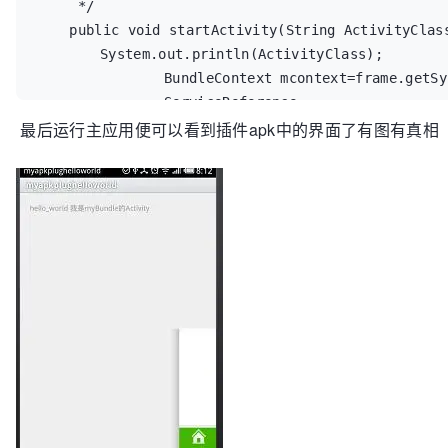
     */

    public void startActivity(String ActivityClass) throws Exception{

    	System.out.println(ActivityClass);

		BundleContext mcontext=frame.getSystemBundleContext();

		ServiceReference 
最后运行主应用便可以看到插件apk中的界面了有图有真相
reference=mcontext.getServiceReference(StartActiv
    	if(null!=reference){

    		StartActivity service=(StartActivity) 
mcontext.getService(reference);

    		if(service!=null){

    			Intent i=new Intent();

				i.setClassName(this, ActivityClass);

				i.addFlags(Intent.FLAG_ACTIVITY_NEW_TASK);

    			service.StartActivity(mcontext, i);

    		}

    	mcontext.ungetService(reference);

    	}

	}