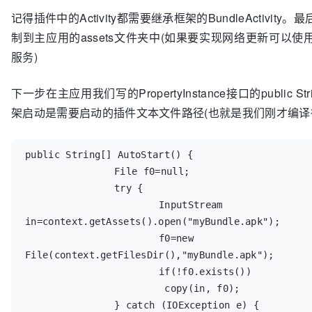
记得插件中的Activity都需要继承框架的BundleActivit
	Export-Package="com.example.mybundle"   

	>

制到主应用的assets文件夹中(如果要实现网络更新可以使用
</plugin-features>
服务)
下一步在主应用我们写的PropertyInstance接口的public Strin
架启动是需要启动的插件文本文件路径(也就是我们刚才编译
public String[] AutoStart() {

		File f0=null;

		try {

			InputStream 
in=context.getAssets().open("myBundle.apk");

			f0=new 
File(context.getFilesDir(),"myBundle.apk");

			if(!f0.exists())

			 copy(in, f0);

		} catch (IOException e) {
