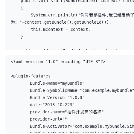
    public void start(BundleContext context) throws Exception

    {

        System.err.println("你号我是插件,我已经启动了 我的BundleId
为："+context.getBundle().getBundleId());

        this.mcontext = context;

    }

    public void stop(BundleContext context)

    {

<?xml version="1.0" encoding="UTF-8"?>

    	System.err.println("你号我是插件,我被停止了 我的BundleId
为："+context.getBundle().getBundleId());

<plugin-features  

	Bundle-Name="myBundle" 

    }

	Bundle-SymbolicName="com.example.mybundle"	

	Bundle-Version="1.0.0"

}
	date="2013.10.223"

	provider-name="插件开发商的名称" 

	provider-url="" 

	Bundle-Activator="com.example.mybundle.SimpleBundle"

	Bundle-Activity="com.example.mybundle.MainActivity"
