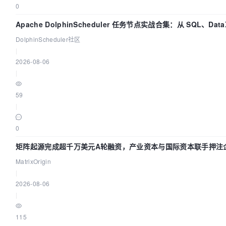
0
Apache DolphinScheduler 任务节点实战合集：从 SQL、Data
打通
DolphinScheduler社区
|
2026-08-06
|
59
|
0
矩阵起源完成超千万美元A轮融资，产业资本与国际资本联手押注企
MatrixOrigin
|
2026-08-06
|
115