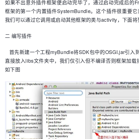
如果不出意外插件框架便启动完毕了，通过启动完成后的Framew
			buf.append(ex.getMessage());

}
			this.setTitle(buf.toString());

框架的第一个内置插件SystemBundle。这个插件很重
			Toast.makeText(this, "插件平台启动失败",

我们可以通过它调用或启动其他框架的类与activity，下面将列出
				     Toast.LENGTH_SHORT).show();

   }
二 编写插件
首先新建一个工程myBundle将SDK包中的OSGI.jar引入到
直接放入libs文件夹中，我们仅引入但不编译否则框架加载
如下图