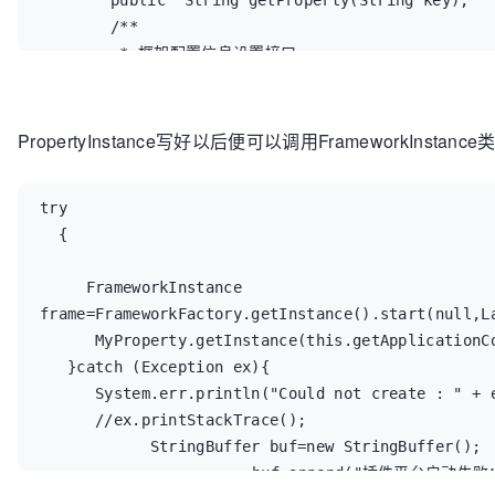
	public  String getProperty(String key);

	/**

	 * 框架配置信息设置接口

	 * 框架通过该接口设置其产生的配置信息

	 * 可以通过该接口实现框架信息的本地保存

	 * @param key

PropertyInstance写好以后便可以调用FrameworkInst
	 * @param v

	 */

try

	public  void setProperty(String key,String v);

  {

	/**

	 * 框架启动时将自动安装该该函数提供的文件

     FrameworkInstance 
	 * @return  本地插件绝对路径

frame=FrameworkFactory.getInstance().start(null,La
	 */

      MyProperty.getInstance(this.getApplicationContext()));

	public String[] AutoInstall();

   }catch (Exception ex){

	/**

      System.err.println("Could not create : " + ex);

	 * 框架启动时将自动安装并启动该该函数提供的文件

      //ex.printStackTrace();

	 * @return  本地插件绝对路径

            StringBuffer buf=new StringBuffer();

	 */

			buf.append("插件平台启动失败：\n");

	public String[] AutoStart();
