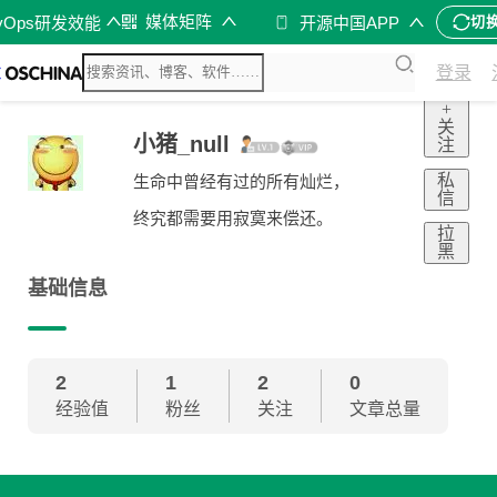
媒体矩阵
vOps研发效能
开源中国APP
切
登录
+
关
小猪_null
注
私
生命中曾经有过的所有灿烂，
信
终究都需要用寂寞来偿还。
拉
黑
基础信息
2
1
2
0
经验值
粉丝
关注
文章总量