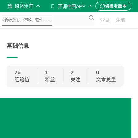
媒体矩阵
开源中国APP
切换老版本
登录
注册
基础信息
76
1
2
0
经验值
粉丝
关注
文章总量