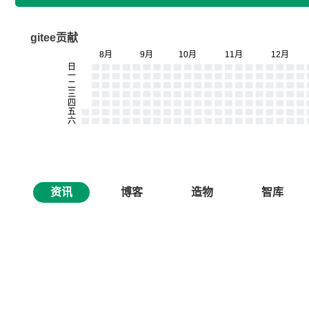
gitee贡献
资讯
博客
造物
智库