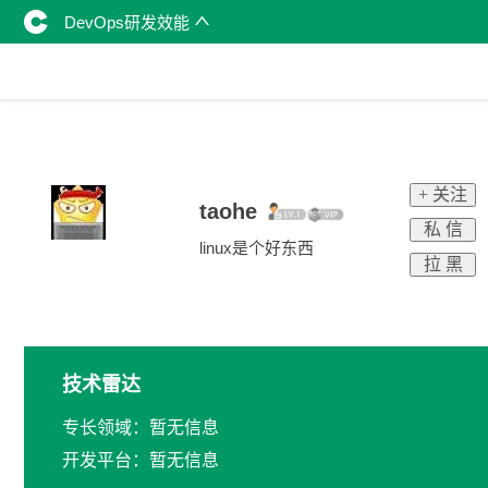
DevOps研发效能
+ 关注
taohe
私 信
linux是个好东西
拉 黑
技术雷达
专长领域：暂无信息
开发平台：暂无信息