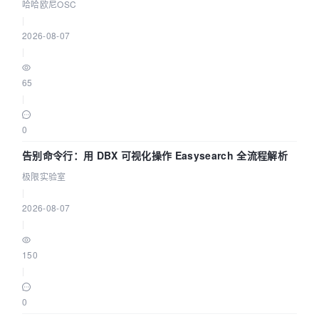
智能 Agent 应用
哈哈欧尼OSC
|
2026-08-07
|
65
|
0
告别命令行：用 DBX 可视化操作 Easysearch 全流程解析
极限实验室
|
2026-08-07
|
150
|
0