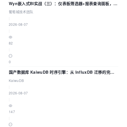
Wyn嵌入式BI实战（三）：仪表板筛选器+报表查询面板，参
数联动全闭环
葡萄城技术团队
|
2026-08-07
|
82
|
0
国产数据库 KaiwuDB 时序引擎：从 InfluxDB 迁移的完整
技术路径
KaiwuDB
|
2026-08-07
|
147
|