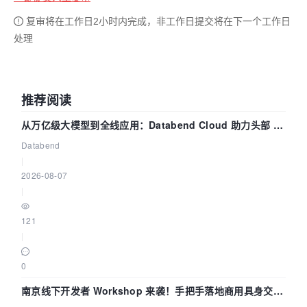
复审将在工作日2小时内完成，非工作日提交将在下一个工作日
处理
推荐阅读
从万亿级大模型到全线应用：Databend Cloud 助力头部 AI
企业构建全链路 Trace 数据管道
Databend
|
2026-08-07
|
121
|
0
南京线下开发者 Workshop 来袭！手把手落地商用具身交互