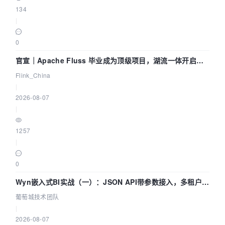
134
|
0
官宣｜Apache Fluss 毕业成为顶级项目，湖流一体开启
Agentic Lake 全面实时化时代
Flink_China
|
2026-08-07
|
1257
|
0
Wyn嵌入式BI实战（一）：JSON API带参数接入，多租户数
据源配置指南 | 葡萄城技术团队
葡萄城技术团队
|
2026-08-07