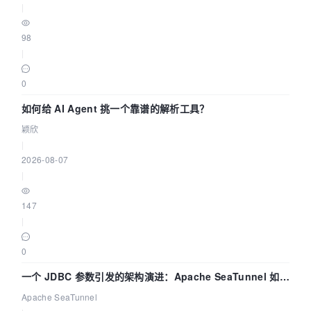
|
98
|
0
如何给 AI Agent 挑一个靠谱的解析工具？
颖欣
|
2026-08-07
|
147
|
0
一个 JDBC 参数引发的架构演进：Apache SeaTunnel 如何
解决数据同步中的“定时 Flush”难题
Apache SeaTunnel