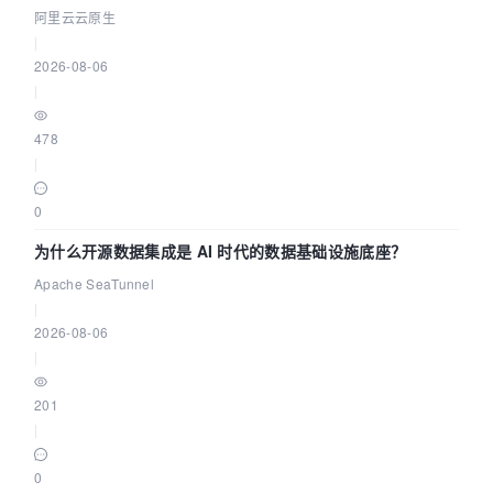
缺资源
阿里云云原生
|
2026-08-06
|
478
|
0
为什么开源数据集成是 AI 时代的数据基础设施底座？
Apache SeaTunnel
|
2026-08-06
|
201
|
0