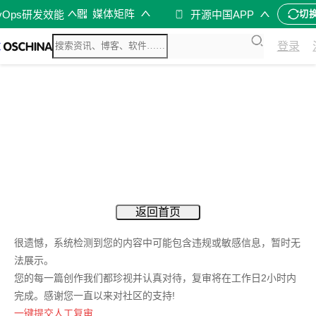
媒体矩阵
vOps研发效能
开源中国APP
切
登录
返回首页
很遗憾，系统检测到您的内容中可能包含违规或敏感信息，暂时无
法展示。
您的每一篇创作我们都珍视并认真对待，复审将在工作日2小时内
完成。感谢您一直以来对社区的支持!
一键提交人工复审