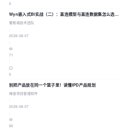
0
Wyn嵌入式BI实战（二）：直连模型与直连数据集怎么选，
参数为什么不生效？| 葡萄城技术团队
葡萄城技术团队
|
2026-08-07
|
71
|
0
别把产品放在同一个篮子里！读懂IPD产品规划
禅道项目管理软件
|
2026-08-07
|
90