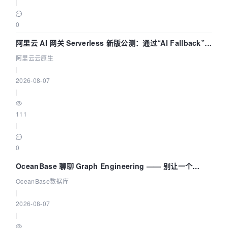
|
0
阿里云 AI 网关 Serverless 新版公测：通过“AI Fallback”与
拓扑可视化构建 AI 流量治理底座
阿里云云原生
|
2026-08-07
|
111
|
0
OceanBase 聊聊 Graph Engineering —— 别让一个
Agent 既当运动员又
OceanBase数据库
|
2026-08-07
|