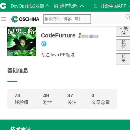
媒体矩阵
DevOps研发效能
开源中国APP
+ 关
注
CodeFurture
私
信
专注Java EE领域
拉
黑
基础信息
73
49
37
0
经验值
粉丝
关注
文章总量
技术雷达