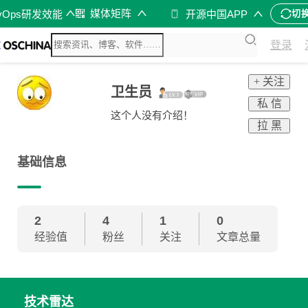
媒体矩阵
vOps研发效能
开源中国APP
切
登录
+ 关注
卫生员
私 信
这个人没有介绍！
拉 黑
基础信息
2
4
1
0
经验值
粉丝
关注
文章总量
技术雷达