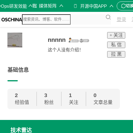
媒体矩阵
vOps研发效能
开源中国APP
切
登录
+ 关注
nnnnn
私 信
这个人没有介绍！
拉 黑
基础信息
2
3
1
0
经验值
粉丝
关注
文章总量
技术雷达