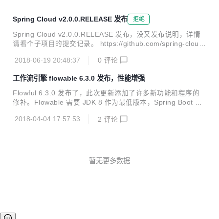
Spring Cloud v2.0.0.RELEASE 发布
拒绝
Spring Cloud v2.0.0.RELEASE 发布，没又发布说明，详情
请看个子项目的提交记录。 https://github.com/spring-cloud/
spring-cloud-commons/releases/tag/v2.0.0.RELEASE http
2018-06-19 20:48:37
0
评论
s://github.com/spring-cloud/spring-cloud-netflix/releases/t
ag/v2.0.0.RELEASE https://github.com/spring-cloud/spring
工作流引擎 flowable 6.3.0 发布，性能增强
-cloud-gateway/releases/tag/v2.0.0.RELEASE .......
Flowful 6.3.0 发布了，此次更新添加了许多新功能和程序的
修补。Flowable 需要 JDK 8 作为最低版本，Spring Boot 已
经全部升级到 2.0 版本。现在每个引擎都有启动器（BPMN，
2018-04-04 17:57:53
2
评论
CMMN和DMN）。 更新内容： Support and fixes for runnin
g various modules on JDK 9 (the engines themselves alre
ady ran on JDK 9) Updated all 3rd-party libraries to latest
versions The REST app can now be c...
暂无更多数据