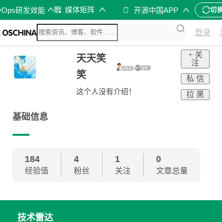
媒体矩阵
vOps研发效能
开源中国APP
切
登录
+ 关
天天笑
注
笑
私 信
这个人没有介绍！
拉 黑
基础信息
184
4
1
0
经验值
粉丝
关注
文章总量
技术雷达