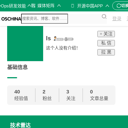
媒体矩阵
vOps研发效能
开源中国APP
切
登录
+ 关注
ls
私 信
这个人没有介绍！
拉 黑
基础信息
40
2
3
0
经验值
粉丝
关注
文章总量
技术雷达