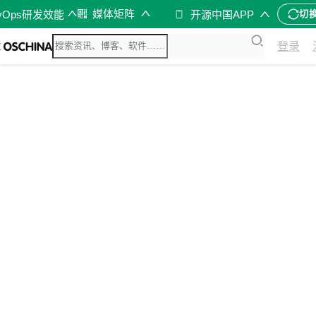
媒体矩阵
vOps研发效能
开源中国APP
切
登录