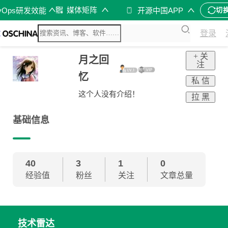
媒体矩阵
vOps研发效能
开源中国APP
切
登录
+ 关
月之回
注
忆
私 信
这个人没有介绍！
拉 黑
基础信息
40
3
1
0
经验值
粉丝
关注
文章总量
技术雷达