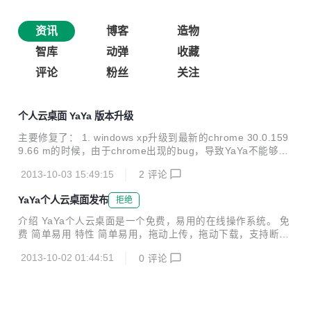
资讯
博客
造物
智库
动弹
收藏
评论
粉丝
关注
个人云桌面 YaYa 版本升级
主要修复了： 1. windows xp升级到最新的chrome 30.0.159
9.66 m的时候，由于chrome出现的bug，导致YaYa不能够正
确显示。 2. firefox下不能够显示的错误
2013-10-03 15:49:15
2
评论
YaYa个人云桌面发布
拒绝
介绍 YaYa个人云桌面是一个免费，易用的在线操作系统。 免
费 简单易用 特性 简单易用，拖动上传，拖动下载，支持断点
上传等 本地一样操作远程文件 在线编辑远程文件 可以操作本
2013-10-02 01:44:51
0
评论
地文件 安装应用 使用场景 家庭的文件服务器 个人的网盘 管
理服务器 更多 系统要求 Java 1.7+ Windows，Linux，Mac
Chrome，Firefox，Opera，Safari等浏览器，不支持IE浏览
器 开源 代码在整理中，稍后放出...