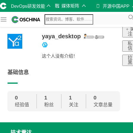
媒体矩阵
DevOps研发效能
开源中国APP
+ 
注
yaya_desktop
私
信
这个人没有介绍！
拉
黑
基础信息
0
1
1
0
经验值
粉丝
关注
文章总量
技术雷达