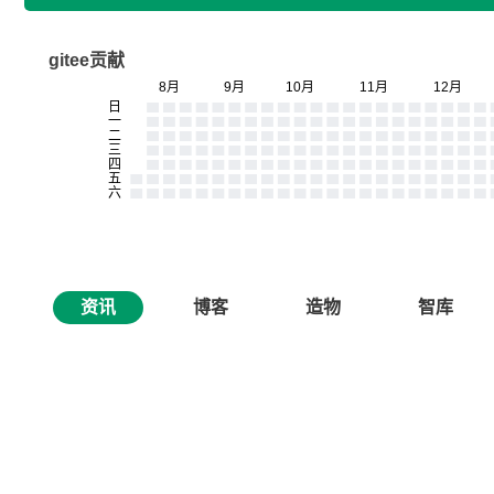
gitee贡献
资讯
博客
造物
智库