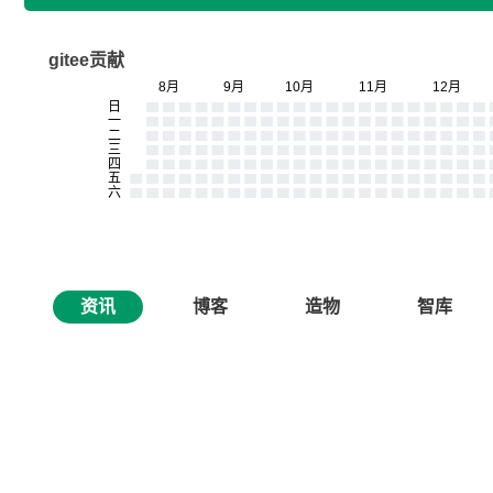
gitee贡献
资讯
博客
造物
智库